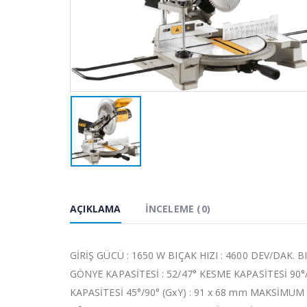
AÇIKLAMA
İNCELEME (0)
GİRİŞ GÜCÜ : 1650 W BIÇAK HIZI : 4600 DEV/DAK. 
GÖNYE KAPASİTESİ : 52/47° KESME KAPASİTESİ 90°/
KAPASİTESİ 45°/90° (GxY) : 91 x 68 mm MAKSİMU