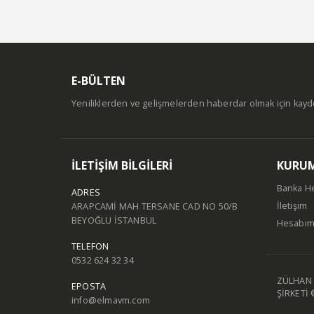
E-BÜLTEN
Yeniliklerden ve gelişmelerden haberdar olmak için kay
İLETİŞİM BİLGİLERİ
KURU
Banka H
ADRES
İletişim
ARAPCAMİ MAH TERSANE CAD NO 50/B
BEYOĞLU İSTANBUL
Hesabı
TELEFON
0532 624 32 34
ZÜLHAN 
EPOSTA
ŞİRKETİ 
info@elmavm.com