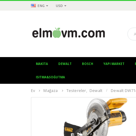
ENG
USD
MAKITA
DEWALT
BOSCH
YAPI MARKET
ISITMA&SOĞUTMA
Ev
Mağaza
Testereler
,
Dewalt
Dewalt DW71