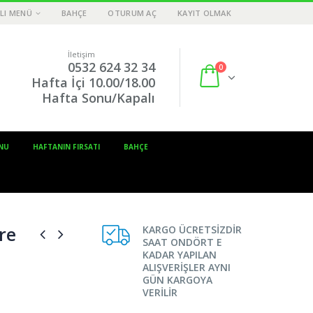
LI MENÜ
BAHÇE
OTURUM AÇ
KAYIT OLMAK
İletişim
0532 624 32 34
0
Hafta İçi 10.00/18.00
Hafta Sonu/Kapalı
NU
HAFTANIN FIRSATI
BAHÇE
re
KARGO ÜCRETSİZDİR
SAAT ONDÖRT E
KADAR YAPILAN
ALIŞVERİŞLER AYNI
GÜN KARGOYA
VERİLİR