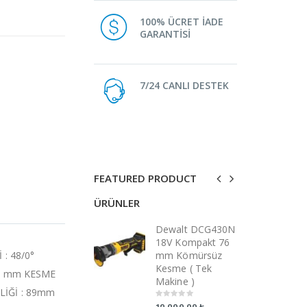
100% ÜCRET İADE
GARANTİSİ
7/24 CANLI DESTEK
FEATURED PRODUCT
ÜRÜNLER
ÜRÜNLER
Dewalt DCG430N
Dewalt DCG430N
D
18V Kompakt 76
18V Kompakt 76
1
: 48/0°
mm Kömürsüz
mm Kömürsüz
m
Kesme ( Tek
Kesme ( Tek
K
 40 mm KESME
Makine )
Makine )
M
LİĞİ : 89mm
0
0
0