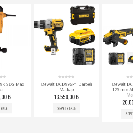
0
0
99K SDS-Max
Dewalt DCD996P1 Darbeli
Dewalt DC
out
out
cı
Matkap
125 mm Ak
of
of
5
5
Mak
0,00
₺
13.550,00
₺
20.0
 EKLE
SEPETE EKLE
SEPE