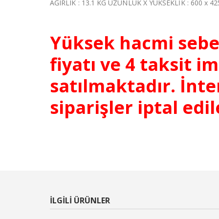
AĞIRLIK : 13.1 KG UZUNLUK X YÜKSEKLİK : 600 x 4
Yüksek hacmi sebe
fiyatı ve 4 taksit
satılmaktadır. İnt
siparişler iptal edi
ILGILI ÜRÜNLER