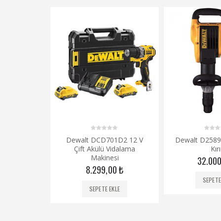
0
0
133NT +
Dewalt DCD701D2 12 V
Dewalt D258
out
out
4 Ah Akü +
Çift Akülü Vidalama
Kırı
of
of
5
5
azı
Makinesi
32.00
00
₺
8.299,00
₺
SEPETE
KLE
SEPETE EKLE