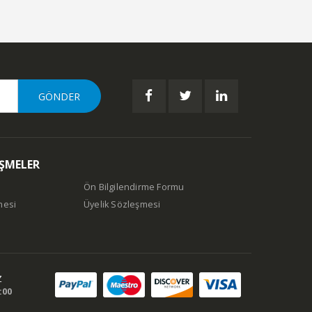
EŞMELER
Ön Bilgilendirme Formu
mesi
Üyelik Sözleşmesi
Z
:00