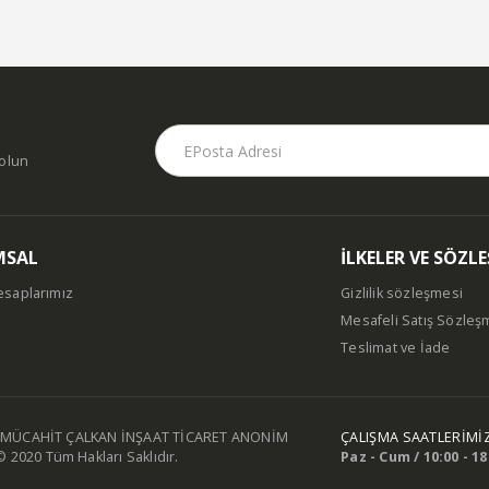
dolun
MSAL
İLKELER VE SÖZL
esaplarımız
Gizlilik sözleşmesi
Mesafeli Satış Sözleş
m
Teslimat ve İade
MÜCAHİT ÇALKAN İNŞAAT TİCARET ANONİM
ÇALIŞMA SAATLERİMİ
© 2020 Tüm Hakları Saklıdır.
Paz - Cum / 10:00 - 18