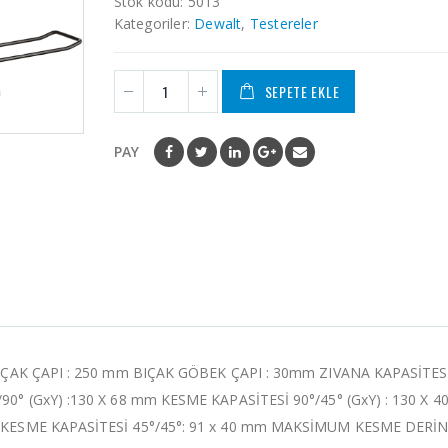
Stok kodu:
5013
Kategoriler:
Dewalt
,
Testereler
SEPETE EKLE
PAY
ÜRÜNLER
ÜRÜNLER
Dewalt DCG430N
18V Kompakt 76
BIÇAK ÇAPI : 250 mm BIÇAK GÖBEK ÇAPI : 30mm ZIVANA KAPASİTESİ 
mm Kömürsüz
Kesme ( Tek
90° (GxY) :130 X 68 mm KESME KAPASİTESİ 90°/45° (GxY) : 130 X
Makine )
M KESME KAPASİTESİ 45°/45°: 91 x 40 mm MAKSİMUM KESME DERİN
0