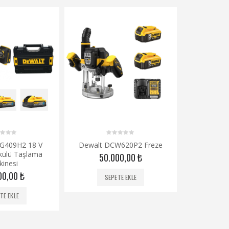
0
0
G409H2 18 V
Dewalt DCW620P2 Freze
Dewalt 
out
o
ülü Taşlama
1.7AH Li-
of
o
50.000,00
₺
5
5
inesi
Kömürs
Darbe
00,00
₺
SEPETE EKLE
16
TE EKLE
SE