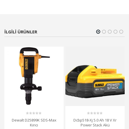
ILGILI ÜRÜNLER
0
0
Dewalt D25899K SDS-Max
Dcbp518-Xj 5.0 Ah 18 V Xr
out
out
Kırıcı
Power Stack Akü
of
of
5
5