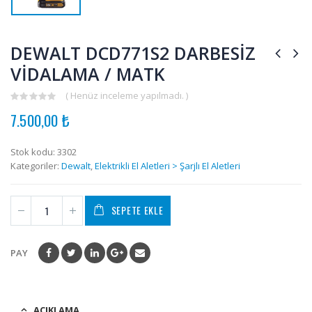
DEWALT DCD771S2 DARBESİZ
VİDALAMA / MATK
( Henüz inceleme yapılmadı. )
0
7.500,00
₺
out
of
5
Stok kodu:
3302
Kategoriler:
Dewalt
,
Elektrikli El Aletleri > Şarjlı El Aletleri
SEPETE EKLE
PAY
AÇIKLAMA