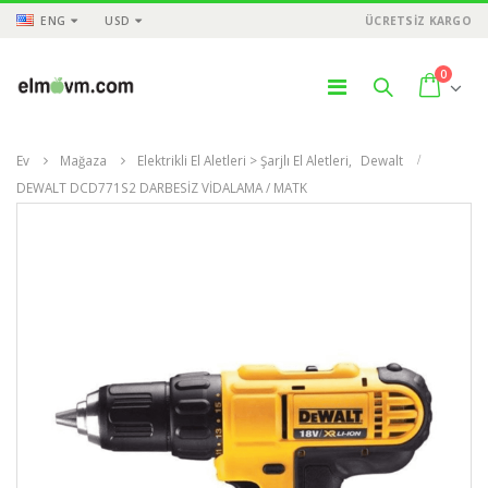
ENG
USD
ÜCRETSİZ KARGO
0
Ev
Mağaza
Elektrikli El Aletleri > Şarjlı El Aletleri
,
Dewalt
DEWALT DCD771S2 DARBESİZ VİDALAMA / MATK
ÜNLER
ÜRÜNLER
ÜR