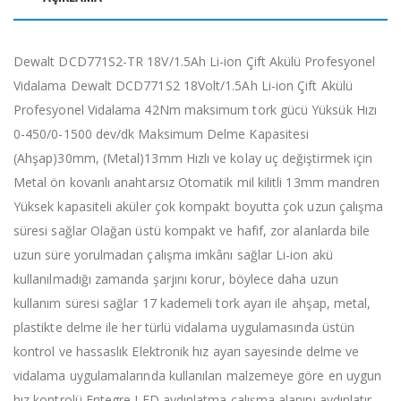
Dewalt DCD771S2-TR 18V/1.5Ah Li-ion Çift Akülü Profesyonel
Vidalama Dewalt DCD771S2 18Volt/1.5Ah Li-ion Çift Akülü
Profesyonel Vidalama 42Nm maksimum tork gücü Yüksük Hızı
0-450/0-1500 dev/dk Maksimum Delme Kapasitesi
(Ahşap)30mm, (Metal)13mm Hızlı ve kolay uç değiştirmek için
Metal ön kovanlı anahtarsız Otomatik mil kilitli 13mm mandren
Yüksek kapasiteli aküler çok kompakt boyutta çok uzun çalışma
süresi sağlar Olağan üstü kompakt ve hafif, zor alanlarda bile
uzun süre yorulmadan çalışma imkânı sağlar Li-ion akü
kullanılmadığı zamanda şarjını korur, böylece daha uzun
kullanım süresi sağlar 17 kademeli tork ayarı ile ahşap, metal,
plastikte delme ile her türlü vidalama uygulamasında üstün
kontrol ve hassaslık Elektronik hız ayarı sayesinde delme ve
vidalama uygulamalarında kullanılan malzemeye göre en uygun
hız kontrolü Entegre LED aydınlatma çalışma alanını aydınlatır