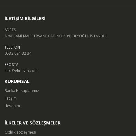
İLETİŞİM BİLGİLERİ
ADRES
ARAPCAMİ MAH TERSANE CAD NO 50/B BEYOĞLU İSTANBUL
TELEFON
0532 624 32 34
EPOSTA
info@elmavm.com
KURUMSAL
Banka Hesaplarımız
İletişim
Hesabım
İLKELER VE SÖZLEŞMELER
Gizlilik sözleşmesi