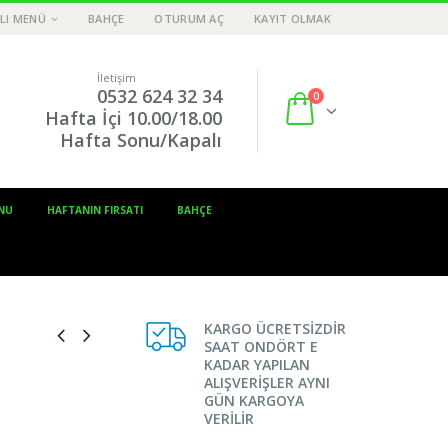
LI MENÜ
BAHÇE
OTURUM AÇ
KAYIT OLMAK
İletişim
0532 624 32 34
0
Hafta İçi 10.00/18.00
Hafta Sonu/Kapalı
NU
HAFTANIN FIRSATI
BAHÇE
KARGO ÜCRETSİZDİR
SAAT ONDÖRT E
KADAR YAPILAN
ALIŞVERİŞLER AYNI
GÜN KARGOYA
VERİLİR