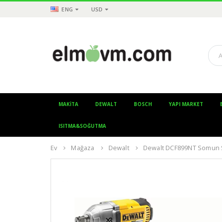
ENG
USD
MAKITA
DEWALT
BOSCH
YAPI MARKET
ISITMA&SOĞUTMA
Ev
Mağaza
Dewalt
Dewalt DCF899NT Somun 