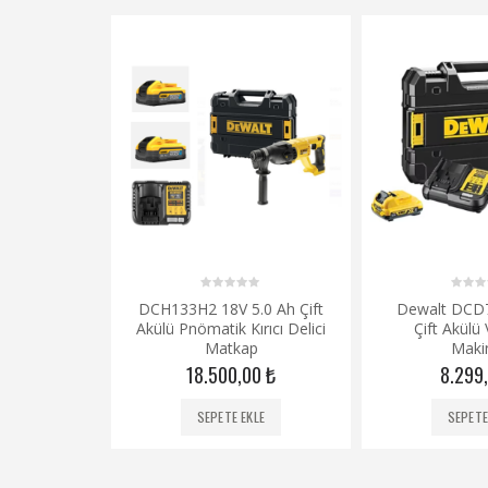
0
0
.0 Ah Çift
Dewalt DCD701D2 12 V
Dewalt DCD
out
out
ırıcı Delici
Çift Akülü Vidalama
Akülü Darb
of
of
5
5
p
Makinesi
15.00
00
₺
8.299,00
₺
SEPETE
KLE
SEPETE EKLE