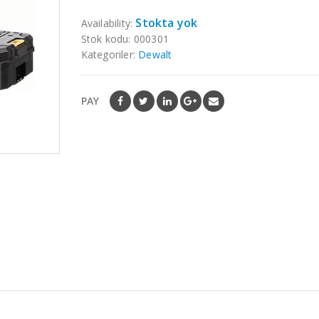
5
Stokta yok
Availability:
Stok kodu:
000301
Kategoriler:
Dewalt
PAY
ÜRÜNLER
ÜRÜNLER
Dewalt DCG430N
18V Kompakt 76
mm Kömürsüz
Kesme ( Tek
Makine )
0