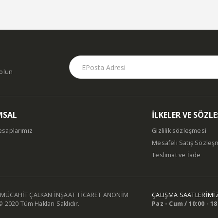
dolun
MSAL
İLKELER VE SÖZL
esaplarımız
Gizlilik sözleşmesi
Mesafeli Satış Sözleş
m
Teslimat ve İade
MÜCAHİT ÇALKAN İNŞAAT TİCARET ANONİM
ÇALIŞMA SAATLERİMİ
© 2020 Tüm Hakları Saklıdır.
Paz - Cum / 10:00 - 18