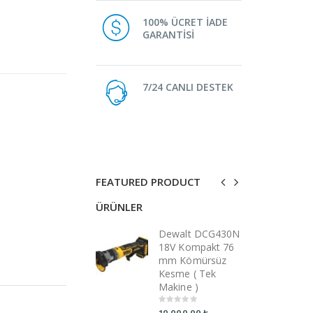
100% ÜCRET İADE
GARANTİSİ
7/24 CANLI DESTEK
FEATURED PRODUCT
ÜRÜNLER
ÜRÜNLER
Dewalt DCG430N
Dewalt DCG430N
D
18V Kompakt 76
18V Kompakt 76
1
mm Kömürsüz
mm Kömürsüz
m
Kesme ( Tek
Kesme ( Tek
K
Makine )
Makine )
M
0
0
0