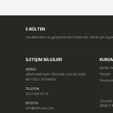
E-BÜLTEN
Yeniliklerden ve gelişmelerden haberdar olmak için kay
İLETİŞİM BİLGİLERİ
KURU
Banka H
ADRES
İletişim
ARAPCAMİ MAH TERSANE CAD NO 50/B
BEYOĞLU İSTANBUL
Hesabı
TELEFON
0532 624 32 34
ZÜLHAN 
EPOSTA
ŞİRKETİ 
info@elmavm.com