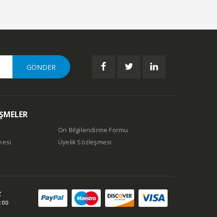
EŞMELER
Ön Bilgilendirme Formu
mesi
Üyelik Sözleşmesi
Z
:00