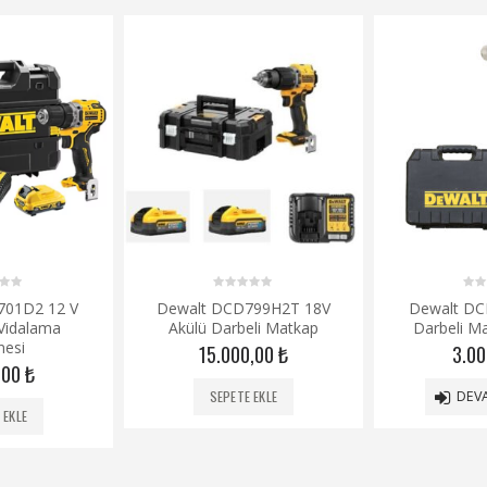
0
0
799H2T 18V
Dewalt DCD776NT 18 V
Dewalt DC
out
out
eli Matkap
Darbeli Matkap Aküsüz
of
of
50.0
5
5
0,00
₺
3.000,00
₺
SEPE
 EKLE
DEVAMINI OKU