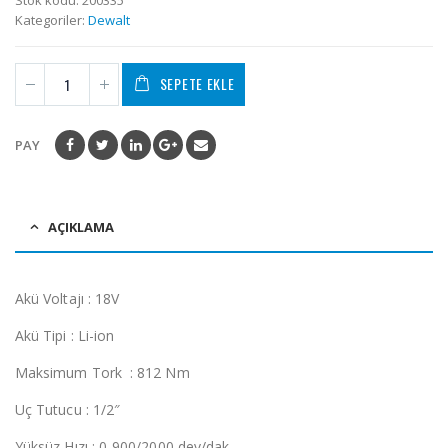
Stok kodu:
200335
Kategoriler:
Dewalt
SEPETE EKLE
PAY
AÇIKLAMA
Akü Voltajı : 18V
Akü Tipi : Li-ion
Maksimum Tork : 812 Nm
Uç Tutucu : 1/2″
Yüksüz Hızı : 0-900/2000 dev/dak