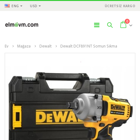
ENG
USD
ÜCRETSİZ KARGO
0
Ev
Mağaza
Dewalt
Dewalt DCF891NT Somun Sıkma
ÜNLER
ÜRÜNLER
ÜR