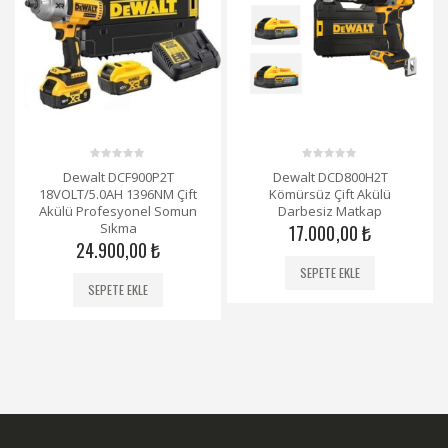
0
0
Dewalt DCF900P2T
Dewalt DCD800H2T
out
out
18VOLT/5.0AH 1396NM Çift
Kömürsüz Çift Akülü
of
of
5
5
Akülü Profesyonel Somun
Darbesiz Matkap
Sıkma
17.000,00
₺
24.900,00
₺
SEPETE EKLE
SEPETE EKLE