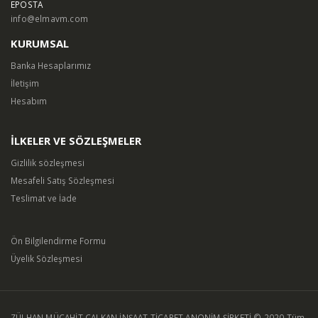
EPOSTA
info@elmavm.com
KURUMSAL
Banka Hesaplarımız
İletişim
Hesabım
İLKELER VE SÖZLEŞMELER
Gizlilik sözleşmesi
Mesafeli Satış Sözleşmesi
Teslimat ve İade
Ön Bilgilendirme Formu
Üyelik Sözleşmesi
ZÜLHAN MÜCAHİT ÇALKAN İNŞAAT TİCARET ANONİM ŞİRKETİ © 2020 Tüm