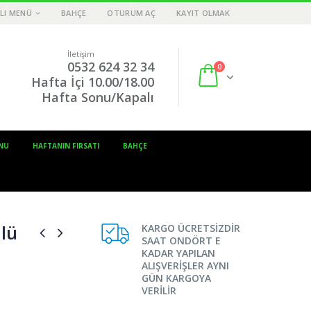
LI MENÜ
BAHÇE
OTURUM AÇ
KAYIT OLMAK
İletişim
0532 624 32 34
0
Hafta İçi 10.00/18.00
Hafta Sonu/Kapalı
NU
HAFTANIN FIRSATI
BAHÇE
lü
KARGO ÜCRETSİZDİR
SAAT ONDÖRT E
KADAR YAPILAN
ALIŞVERİŞLER AYNI
GÜN KARGOYA
VERİLİR