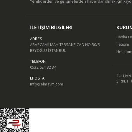
Yeniliklerden ve gelişmelerden haberdar olmak için kay
İLETİŞİM BİLGİLERİ
KURU
Banka H
ADRES
İletişim
ARAPCAMİ MAH TERSANE CAD NO 50/B
BEYOĞLU İSTANBUL
Hesabı
TELEFON
0532 624 32 34
ZÜLHAN 
EPOSTA
ŞİRKETİ 
info@elmavm.com