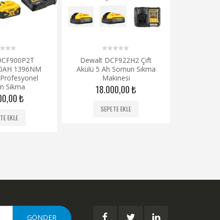
0
0
DCF900P2T
Dewalt DCF922H2 Çift
Dewalt D
out
o
.0AH 1396NM
Akülü 5 Ah Somun Sıkma
of
o
50
5
5
 Profesyonel
Makinesi
n Sıkma
18.000,00
₺
SE
00,00
₺
SEPETE EKLE
TE EKLE