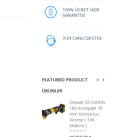
100% ÜCRET İADE
GARANTİSİ
7/24 CANLI DESTEK
FEATURED PRODUCT
ÜRÜNLER
ÜRÜNLER
Dewalt DCG430N
Dewalt DCG430N
D
18V Kompakt 76
18V Kompakt 76
1
mm Kömürsüz
mm Kömürsüz
m
Kesme ( Tek
Kesme ( Tek
K
Makine )
Makine )
M
0
0
0