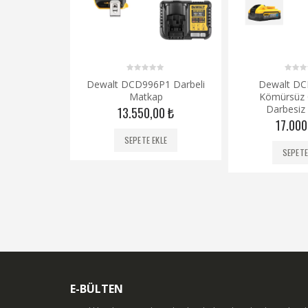
0
0
NT Aküsüz
Dewalt DCD996P1 Darbeli
Dewalt D
out
out
i Matkap
Matkap
Kömürsüz Ç
of
of
5
5
Darbesiz
00
₺
13.550,00
₺
17.00
KLE
SEPETE EKLE
SEPETE
E-BÜLTEN