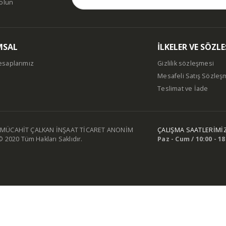
dolun
MSAL
İLKELER VE SÖZL
esaplarımız
Gizlilik sözleşmesi
Mesafeli Satış Sözleş
m
Teslimat ve İade
MÜCAHİT ÇALKAN İNŞAAT TİCARET ANONİM
ÇALIŞMA SAATLERİMİ
© 2020 Tüm Hakları Saklıdır.
Paz - Cum / 10:00 - 18