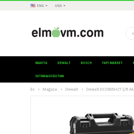
ENG
USD
MAKITA
DEWALT
BOSCH
YAPI MARKET
ISITMA&SOĞUTMA
Ev
Mağaza
Dewalt
Dewalt DCD805H2T Çift Ak