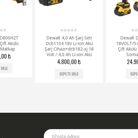
0
0
CD800H2T
Dewalt 4,0 Ah Şarj Seti
Dewalt 
out
out
ift Akülü
Dcb1104 18v Lı-ıon Akü
18VOLT/5
of
of
5
5
 Matkap
Şarj Cihazı+dcb182-xj 18
Çift Akülü
Volt / 4,0 Ah Li-ıon Akü
Somu
0,00
₺
4.800,00
₺
24.9
 EKLE
SEPETE EKLE
SEPE