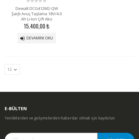
0
Dewalt DCG412M2-QW
out
Şarjlı Avuç Taşlama 18V/4.0
of
Ah Li-Ion Çift Akü
5
15.400,00
₺
DEVAMINI OKU
E-BÜLTEN
Yeniliklerden ve gelişmelerden haberdar olmak için kaydolun