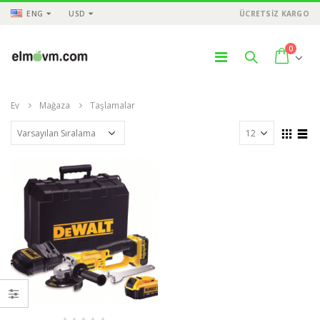
ENG
USD
ÜCRETSİZ KARGO
0
Ev
Mağaza
Taşlamalar