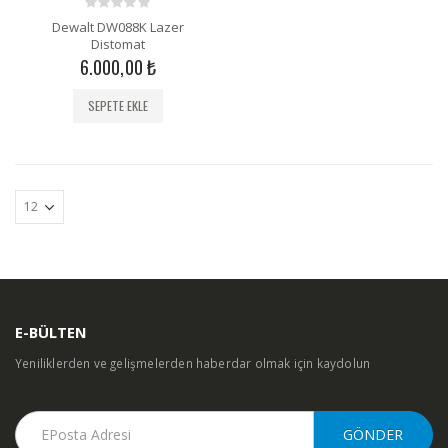
0
Dewalt DW088K Lazer
out
Distomat
of
6.000,00
₺
5
SEPETE EKLE
E-BÜLTEN
Yeniliklerden ve gelişmelerden haberdar olmak için kaydolun