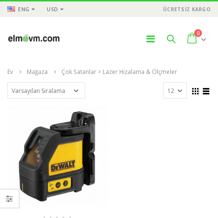
ENG
USD
ÜCRETSİZ KARGO
0
Ev
Mağaza
Çok Satanlar > Lazer Hizalama & Ölçmeler