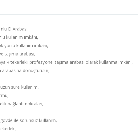
12.000,00
₺
out
of
5
Dewalt DCG420N
18V Kömürsüz
Kompakt Sıralı
nlu El Arabası
Kalıp Taşlama
(Aküsüz)
nlü kullanım imkânı,
ok yönlü kullanım imkânı,
12.000,00
₺
0
out
of
ve taşıma arabası,
5
DEWALT
veya 4 tekerlekli profesyonel taşıma arabası olarak kullanma imkânı,
DCF414NT 18V
XR Kömürsüz
a arabasına dönüştürülür,
Perçin Tabancası
(Aküsüz)
 uzun süre kullanım,
29.600,00
₺
0
ormu,
out
of
5
ik bağlantı noktaları,
k gövde ile sorunsuz kullanım,
tekerlek,