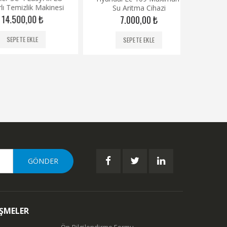
out
o
izlik Makinesi
Su Aritma Cihazi
Aya
of
o
5
5
00,00
₺
7.000,00
₺
3.
TE EKLE
SEPETE EKLE
SE
EŞMELER