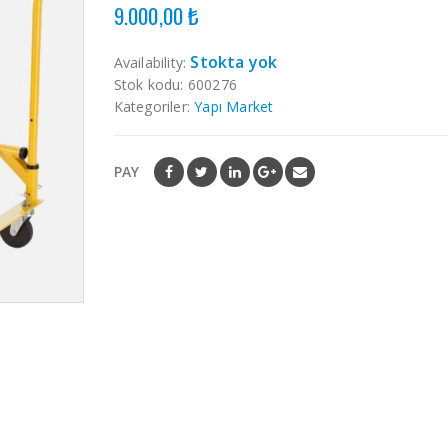
9.000,00
₺
out
of
5
Stokta yok
Availability:
Stok kodu:
600276
Kategoriler:
Yapı Market
PAY
ÜRÜNLER
ÜRÜNLER
Dewalt DCG430N
18V Kompakt 76
mm Kömürsüz
Kesme ( Tek
Makine )
0