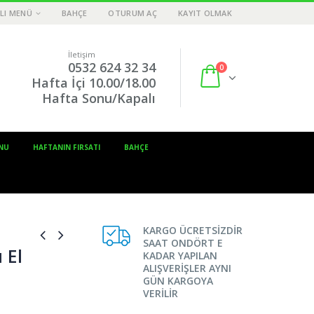
LI MENÜ
BAHÇE
OTURUM AÇ
KAYIT OLMAK
İletişim
0532 624 32 34
0
Hafta İçi 10.00/18.00
Hafta Sonu/Kapalı
NU
HAFTANIN FIRSATI
BAHÇE
KARGO ÜCRETSİZDİR
SAAT ONDÖRT E
 El
KADAR YAPILAN
ALIŞVERİŞLER AYNI
GÜN KARGOYA
VERİLİR