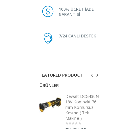
100% ÜCRET İADE
GARANTİSİ
7/24 CANLI DESTEK
FEATURED PRODUCT
ÜRÜNLER
ÜRÜNLER
Dewalt DCG430N
Dewalt DCG430N
D
18V Kompakt 76
18V Kompakt 76
1
mm Kömürsüz
mm Kömürsüz
m
Kesme ( Tek
Kesme ( Tek
K
Makine )
Makine )
M
0
0
0