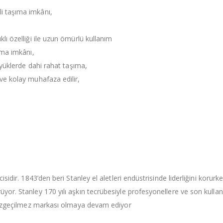
i taşıma imkânı,
lı özelliği ile uzun ömürlü kullanım
ıma imkânı,
r yüklerde dahi rahat taşıma,
 ve kolay muhafaza edilir,
sidir. 1843’den beri Stanley el aletleri endüstrisinde liderliğini korurke
or. Stanley 170 yılı aşkın tecrübesiyle profesyonellere ve son kullanıc
n vazgeçilmez markası olmaya devam ediyor