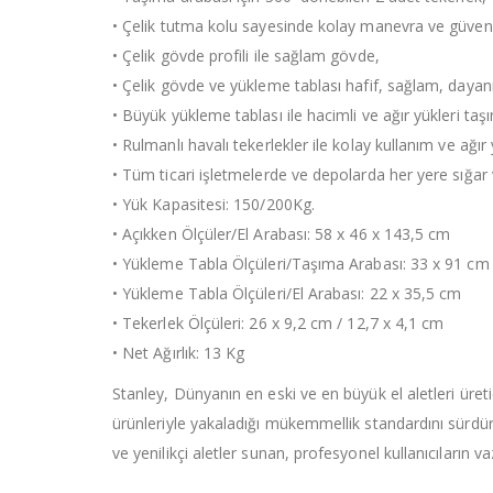
• Çelik tutma kolu sayesinde kolay manevra ve güvenl
• Çelik gövde profili ile sağlam gövde,
• Çelik gövde ve yükleme tablası hafif, sağlam, dayanık
• Büyük yükleme tablası ile hacimli ve ağır yükleri taş
• Rulmanlı havalı tekerlekler ile kolay kullanım ve ağı
• Tüm ticari işletmelerde ve depolarda her yere sığar
• Yük Kapasitesi: 150/200Kg.
• Açıkken Ölçüler/El Arabası: 58 x 46 x 143,5 cm
• Yükleme Tabla Ölçüleri/Taşıma Arabası: 33 x 91 cm
• Yükleme Tabla Ölçüleri/El Arabası: 22 x 35,5 cm
• Tekerlek Ölçüleri: 26 x 9,2 cm / 12,7 x 4,1 cm
• Net Ağırlık: 13 Kg
Stanley, Dünyanın en eski ve en büyük el aletleri üretici
ürünleriyle yakaladığı mükemmellik standardını sürdürüy
ve yenilikçi aletler sunan, profesyonel kullanıcıları