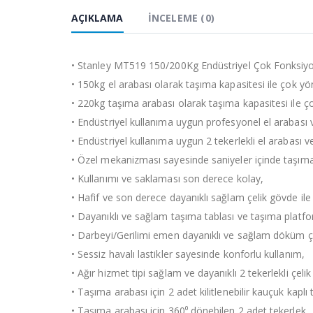
AÇIKLAMA
İNCELEME (0)
• Stanley MT519 150/200Kg Endüstriyel Çok Fonksiyo
• 150kg el arabası olarak taşıma kapasitesi ile çok yö
• 220kg taşıma arabası olarak taşıma kapasitesi ile ç
• Endüstriyel kullanıma uygun profesyonel el arabası 
• Endüstriyel kullanıma uygun 2 tekerlekli el arabası 
• Özel mekanizması sayesinde saniyeler içinde taşım
• Kullanımı ve saklaması son derece kolay,
• Hafif ve son derece dayanıklı sağlam çelik gövde ile
• Dayanıklı ve sağlam taşıma tablası ve taşıma platf
• Darbeyi/Gerilimi emen dayanıklı ve sağlam döküm çel
• Sessiz havalı lastikler sayesinde konforlu kullanım,
• Ağır hizmet tipi sağlam ve dayanıklı 2 tekerlekli çeli
• Taşıma arabası için 2 adet kilitlenebilir kauçuk kaplı 
• Taşıma arabası için 360⁰ dönebilen 2 adet tekerlek,