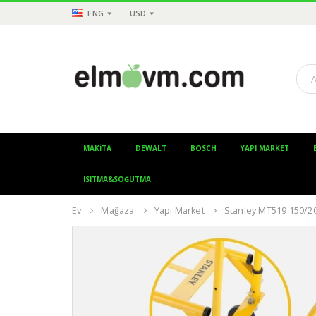
ENG
USD
MAKITA
DEWALT
BOSCH
YAPI MARKET
ISITMA&SOĞUTMA
Ev
Mağaza
Yapı Market
Stanley MT519 150/20