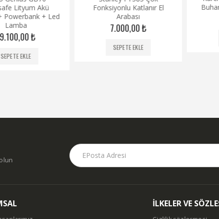
out
Buharlı Tem
of
Lityum Akü
Fonksiyonlu Katlanır El
of
5
5
erbank + Led
Arabası
14.5
ba
7.000,00
₺
0,00
₺
SEPE
SEPETE EKLE
 EKLE
dolun
MSAL
İLKELER VE SÖZL