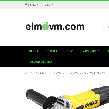
ENG
USD
MAKITA
DEWALT
BOSCH
YAPI MARKET
ISITMA&SOĞUTMA
Ev
Mağaza
Dewalt
Dewalt DWE4036 750 W 11