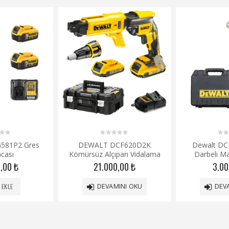
0
0
581P2 Gres
DEWALT DCF620D2K
Dewalt DC
out
out
cası
Kömürsüz Alçıpan Vidalama
Darbeli M
of
of
5
5
0,00
₺
21.000,00
₺
3.0
 EKLE
DEVAMINI OKU
DEV