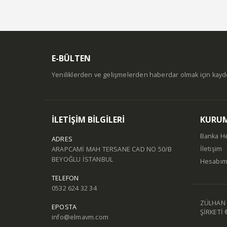
E-BÜLTEN
Yeniliklerden ve gelişmelerden haberdar olmak için kay
İLETİŞİM BİLGİLERİ
KURU
Banka H
ADRES
İletişim
ARAPCAMİ MAH TERSANE CAD NO 50/B
BEYOĞLU İSTANBUL
Hesabı
TELEFON
0532 624 32 34
ZÜLHAN 
EPOSTA
ŞİRKETİ 
info@elmavm.com