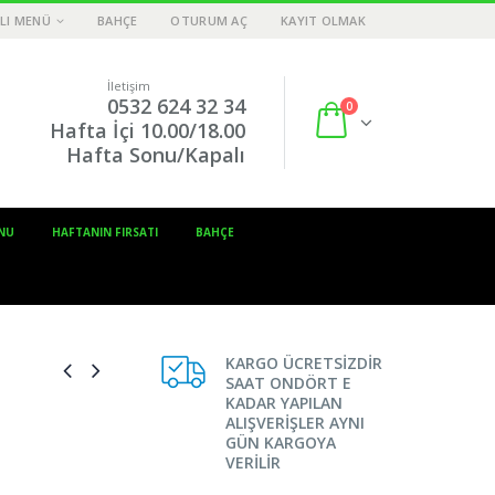
LI MENÜ
BAHÇE
OTURUM AÇ
KAYIT OLMAK
İletişim
0532 624 32 34
0
Hafta İçi 10.00/18.00
Hafta Sonu/Kapalı
NU
HAFTANIN FIRSATI
BAHÇE
KARGO ÜCRETSİZDİR
SAAT ONDÖRT E
KADAR YAPILAN
ALIŞVERİŞLER AYNI
GÜN KARGOYA
VERİLİR