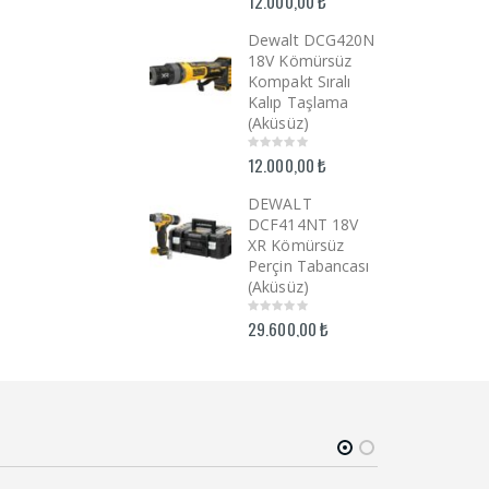
12.000,00
₺
12.000,00
₺
1
out
out
o
of
of
o
5
5
5
Dewalt DCG420N
Dewalt DCG420N
D
18V Kömürsüz
18V Kömürsüz
1
Kompakt Sıralı
Kompakt Sıralı
K
Kalıp Taşlama
Kalıp Taşlama
K
(Aküsüz)
(Aküsüz)
(
12.000,00
₺
12.000,00
₺
1
0
0
0
out
out
o
of
of
o
5
5
5
DEWALT
DEWALT
D
DCF414NT 18V
DCF414NT 18V
D
XR Kömürsüz
XR Kömürsüz
X
Perçin Tabancası
Perçin Tabancası
P
(Aküsüz)
(Aküsüz)
(
29.600,00
₺
29.600,00
₺
2
0
0
0
out
out
o
of
of
o
5
5
5