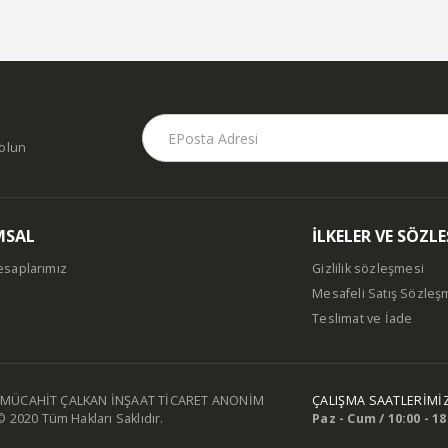
dolun
MSAL
İLKELER VE SÖZL
esaplarımız
Gizlilik sözleşmesi
Mesafeli Satış Sözleş
m
Teslimat ve İade
MÜCAHİT ÇALKAN İNŞAAT TİCARET ANONİM
ÇALIŞMA SAATLERİMİ
© 2020 Tüm Hakları Saklıdır.
Paz - Cum / 10:00 - 18