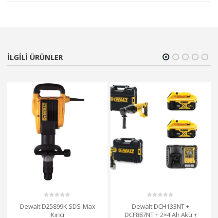
ILGILI ÜRÜNLER
0
0
Dewalt D25899K SDS-Max
Dewalt DCH133NT +
out
out
Kırıcı
DCF887NT + 2×4 Ah Akü +
of
of