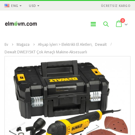
ENG
USD
ÜCRETSİZ KARGO
0
Ev
Mağaza
Ahşap İşleri > Elektrikli El Aletleri
,
Dewalt
Dewalt DWE315KT Çok Amaçlı Makine-Aksesuarlı
ÜNLER
ÜRÜNLER
ÜR