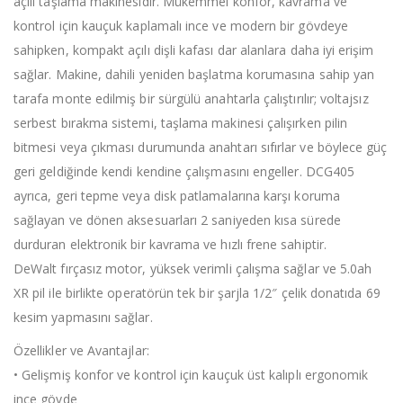
açılı taşlama makinesidir. Mükemmel konfor, kavrama ve
kontrol için kauçuk kaplamalı ince ve modern bir gövdeye
sahipken, kompakt açılı dişli kafası dar alanlara daha iyi erişim
sağlar. Makine, dahili yeniden başlatma korumasına sahip yan
tarafa monte edilmiş bir sürgülü anahtarla çalıştırılır; voltajsız
serbest bırakma sistemi, taşlama makinesi çalışırken pilin
bitmesi veya çıkması durumunda anahtarı sıfırlar ve böylece güç
geri geldiğinde kendi kendine çalışmasını engeller. DCG405
ayrıca, geri tepme veya disk patlamalarına karşı koruma
sağlayan ve dönen aksesuarları 2 saniyeden kısa sürede
durduran elektronik bir kavrama ve hızlı frene sahiptir.
DeWalt fırçasız motor, yüksek verimli çalışma sağlar ve 5.0ah
XR pil ile birlikte operatörün tek bir şarjla 1/2″ çelik donatıda 69
kesim yapmasını sağlar.
Özellikler ve Avantajlar:
• Gelişmiş konfor ve kontrol için kauçuk üst kalıplı ergonomik
ince gövde