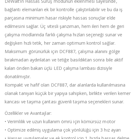
DeWalt’ın Hassas Sürüş modunun eklenmesi sayesinde,
bağlantı elemanları ek bir kontrolle çalıştırılabilir ve bu da iş
parçasına minimum hasar riskiyle hassas sonuçlar elde
edilmesini sağlar. Üç vitesli şanzıman, hem ileri hem de geri
çalışma modlarında farklı çalışma hızları seçeneği sunar ve
değişken hızlı tetik, her zaman optimum kontrol sağlar.
Maksimum görünürlük için DCF887, çalışma alanını gölge
bırakmadan aydınlatan ve tetiğe basıldıktan sonra bile aktif
kalan önden bakan üçlü LED çalışma lambası dizisiyle
donatılmıştır.
Kompakt ve hafif olan DCF887, dar alanlarda kullanılmasına
olanak tanıyan küçük bir yapıya sahipken, birlikte verilen kemer
kancası ve taşıma çantası güvenli taşıma seçenekleri sunar.
Özellikler ve Avantajlar:
• Verimlilik ve uzun kullanım ömrü için kömürsüz motor
• Optimize edilmiş uygulama çok yönlülüğü için 3 hız ayarı
• Hassas uygulamalar ve ek kontrol için 1. hızda hassas delme