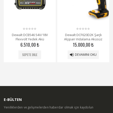
0
0
Dewalt DCB546 54V/18V
Dewalt DCF620D2K Şarjlı
out
out
Flexvolt Yedek Akü
Alçıpan Vidalama Aküsüz
of
of
5
5
6.510,00
₺
15.000,00
₺
SEPETE EKLE
DEVAMINI OKU
E-BÜLTEN
Yeniliklerden ve gelişmelerden haberdar olmak için kaydolun