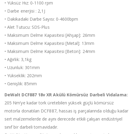
• Yüksüz Hız: 0-1100 rpm
• Darbe enerjisi : 2,1J
• Dakikadaki Darbe Sayısı: 0-4600bpm
• Alet Tutucu: SDS-Plus
• Maksimum Delme Kapasitesi [Ahşap]: 26mm
• Maksimum Delme Kapasitesi [Metal]: 13mm
• Maksimum Delme Kapasitesi [Beton]: 24mm
• Ağırlık: 3,1kg
• Uzunluk: 301mm
• Yükseklik: 202mm
• Genişlik: 85mm
DeWalt DCF887 18v XR Akülü Kömürsüz Darbeli Vidalama:
205 Nm’ye kadar tork üretebilen yüksek güçlü kömürsüz
motorla donatılan DCF887, hassas iş parçalarında olduğu kadar
sert malzemelerde de aynı derecede etkili çalışan endüstriyel
sınıf bir darbeli tornavidadır.