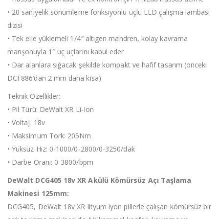
• 20 saniyelik sönümleme fonksiyonlu üçlü LED çalışma lambası
dizisi
• Tek elle yüklemeli 1/4″ altıgen mandren, kolay kavrama
manşonuyla 1″ uç uçlarını kabul eder
• Dar alanlara sığacak şekilde kompakt ve hafif tasarım (önceki
DCF886’dan 2 mm daha kısa)
Teknik Özellikler:
• Pil Türü: DeWalt XR Li-Ion
• Voltaj: 18v
• Maksimum Tork: 205Nm
• Yüksüz Hız: 0-1000/0-2800/0-3250/dak
• Darbe Oranı: 0-3800/bpm
DeWalt DCG405 18v XR Akülü Kömürsüz Açı Taşlama
Makinesi 125mm:
DCG405, DeWalt 18v XR lityum iyon pillerle çalışan kömürsüz bir