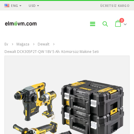
ENG
USD
ÜCRETSİZ KARGO
0
Ev
Mağaza
Dewalt
Dewalt DCK305P2T-QW 18V 5 Ah. Kömürsüz Makine Seti
ÜNLER
ÜRÜNLER
ÜR