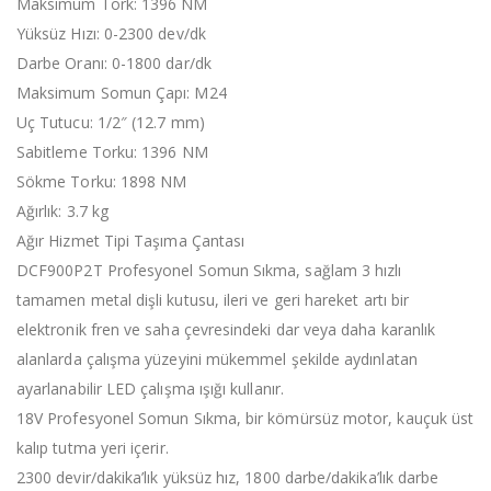
Maksimum Tork: 1396 NM
Yüksüz Hızı: 0-2300 dev/dk
Darbe Oranı: 0-1800 dar/dk
Maksimum Somun Çapı: M24
Uç Tutucu: 1/2″ (12.7 mm)
Sabitleme Torku: 1396 NM
Sökme Torku: 1898 NM
Ağırlık: 3.7 kg
Ağır Hizmet Tipi Taşıma Çantası
DCF900P2T Profesyonel Somun Sıkma, sağlam 3 hızlı
tamamen metal dişli kutusu, ileri ve geri hareket artı bir
elektronik fren ve saha çevresindeki dar veya daha karanlık
alanlarda çalışma yüzeyini mükemmel şekilde aydınlatan
ayarlanabilir LED çalışma ışığı kullanır.
18V Profesyonel Somun Sıkma, bir kömürsüz motor, kauçuk üst
kalıp tutma yeri içerir.
2300 devir/dakika’lık yüksüz hız, 1800 darbe/dakika’lık darbe