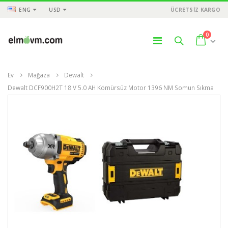
ENG
USD
ÜCRETSİZ KARGO
0
Ev
Mağaza
Dewalt
Dewalt DCF900H2T 18 V 5.0 AH Kömürsüz Motor 1396 NM Somun Sıkma
ÜNLER
ÜRÜNLER
ÜR