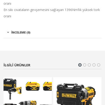
oranı
En sıkı cıvataların gevşemesini sağlayan 1396Nm’lik yüksek tork
oranı
İNCELEME (0)
ILGILI ÜRÜNLER