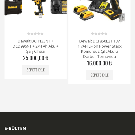
0
0
Dewalt DCH133NT +
Dewalt DCF850E2T 18V
out
out
DCD996NT + 2×4 Ah Akü +
1.7AH Li-Ion Power Stack
of
of
5
5
Şarj Cihazı
Kömürsüz Çift Akülü
Darbeli Tornavida
25.000,00
₺
16.000,00
₺
SEPETE EKLE
SEPETE EKLE
E-BÜLTEN