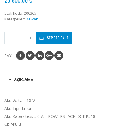
of
5
Stok kodu:
200365
Kategoriler:
Dewalt
SEPETE EKLE
PAY
AÇIKLAMA
Akü Voltajı: 18 V
Akü Tipi: Li-İon
Akü Kapasitesi: 5.0 AH POWERSTACK DCBP518
Çit Akülü