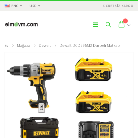
ENG
USD
ÜCRETSİZ KARGO
0
Ev
Mağaza
Dewalt
Dewalt DCD996M2 Darbeli Matkap
ÜNLER
ÜRÜNLER
ÜR