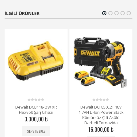
ILGILI ÜRÜNLER
0
0
Dewalt DCB118-QW XR
Dewalt DCF850E2T 18V
out
out
Flexvolt Şarj Cihazı
1.7AH Li-Ion Power Stack
of
of
5
5
Kömürsüz Çift Akülü
3.000,00
₺
Darbeli Tornavida
16.000,00
₺
SEPETE EKLE