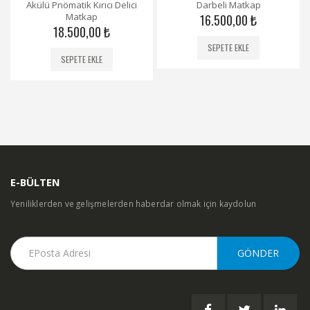
Akülü Pnömatik Kırıcı Delici
Darbeli Matkap
of
of
5
5
Matkap
16.500,00
₺
18.500,00
₺
SEPETE EKLE
SEPETE EKLE
E-BÜLTEN
Yeniliklerden ve gelişmelerden haberdar olmak için kaydolun