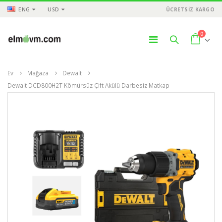
ENG
USD
ÜCRETSİZ KARGO
0
Ev
Mağaza
Dewalt
Dewalt DCD800H2T Kömürsüz Çift Akülü Darbesiz Matkap
ÜNLER
ÜRÜNLER
ÜR