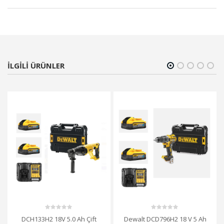
ILGILI ÜRÜNLER
0
0
DCH133H2 18V 5.0 Ah Çift
Dewalt DCD796H2 18 V 5 Ah
out
out