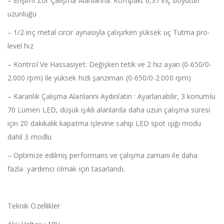
– Erişimi Zor Çalışma Alanlarına: Kompakt 6,37 inç boyutun
uzunluğu
– 1/2 inç metal cırcır aynasıyla çalışırken yüksek uç Tutma pro-
level hız
– Kontrol Ve Hassasiyet: Değişken tetik ve 2 hız ayarı (0-650/0-
2.000 rpm) ile yüksek hızlı şanzıman (0-650/0-2.000 rpm)
– Karanlık Çalışma Alanlarını Aydınlatın : Ayarlanabilir, 3 konumlu
70 Lümen LED, düşük ışıklı alanlarda daha uzun çalışma süresi
için 20 dakikalık kapatma işlevine sahip LED spot ışığı modu
dahil 3 modlu
– Optimize edilmiş performans ve çalışma zamanı ile daha
fazla yardımcı olmak için tasarlandı.
Teknik Özellikler