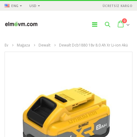
ENG
USD
ÜCRETSİZ KARGO
0
Ev
Mağaza
Dewalt
Dewalt Dcb1880 18v 8.0 Ah Xr Li-ion Akü
ÜNLER
ÜRÜNLER
ÜR