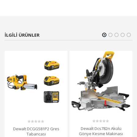
ILGILI ÜRÜNLER
0
0
Dewalt Dcs782n Akülü
Dewalt DCGG581P2 Gres
out
out
Gönye Kesme Makinası
Tabancası
of
of
5
5