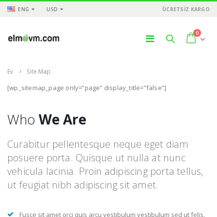
ENG
USD
ÜCRETSİZ KARGO
0
Ev
Site Map
[wp_sitemap_page only=”page” display_title=”false”]
Who
We Are
Curabitur pellentesque neque eget diam
posuere porta. Quisque ut nulla at nunc
vehicula lacinia. Proin adipiscing porta tellus,
ut feugiat nibh adipiscing sit amet.
Fusce sit amet orci quis arcu vestibulum vestibulum sed ut felis.